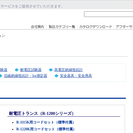
にサービスをご提供させていただきます。
ョン
試験器
耐電圧試験器
高電圧絶縁抵抗計
活線絶縁抵抗計・Ior測定器
安全器具・安全用具
耐電圧トランス（R-1200シリーズ）
R-1115K用コードセット（標準付属）
R-1220K用コードセット（標準付属）