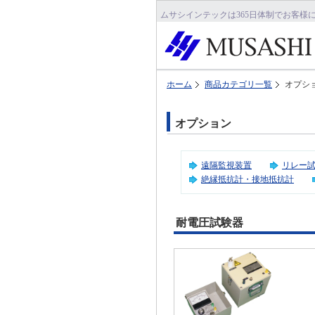
ムサシインテックは365日体制でお客様
ホーム
商品カテゴリ一覧
オプシ
オプション
遠隔監視装置
リレー
絶縁抵抗計・接地抵抗計
耐電圧試験器