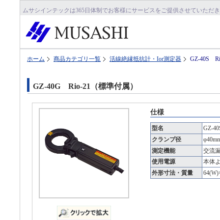
ムサシインテックは365日体制でお客様にサービスをご提供させていただ
ホーム
商品カテゴリ一覧
活線絶縁抵抗計・Ior測定器
GZ-40S 
GZ-40G Rio-21（標準付属）
仕様
型名
GZ-40
クランプ径
φ40m
測定機能
交流
使用電源
本体
外形寸法・質量
64(W)