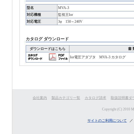
型名
MVA-3
対応機種
監視王Ior
対応電圧
3φ 150～240V
カタログ ダウンロード
ダウンロードはこちら
書 
Ior電圧アダプタ MVA-3 カタログ
会社案内
製品カテゴリ一覧
カタログ請求
取扱説明書ダ
Copyright (C) 2010 
サイトのご利用について