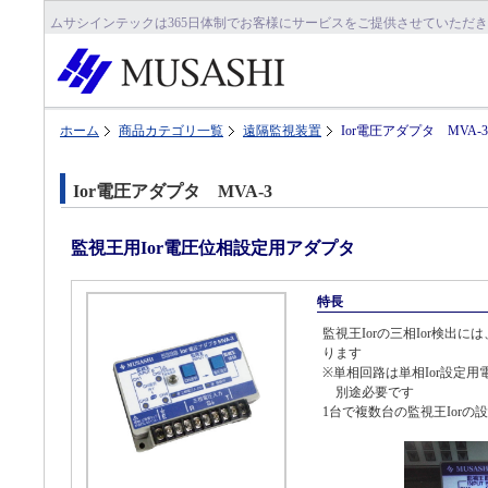
ムサシインテックは365日体制でお客様にサービスをご提供させていただ
ホーム
商品カテゴリ一覧
遠隔監視装置
Ior電圧アダプタ MVA-3
Ior電圧アダプタ MVA-3
監視王用Ior電圧位相設定用アダプタ
特長
監視王Iorの三相Ior検出
ります
※単相回路は単相Ior設定
別途必要です
1台で複数台の監視王Iorの