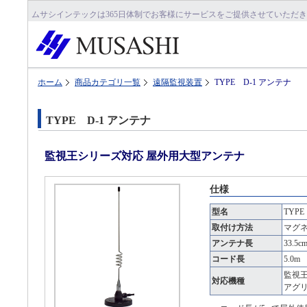
ムサシインテックは365日体制でお客様にサービスをご提供させていただ
ホーム
商品カテゴリ一覧
遠隔監視装置
TYPE D-1 アンテナ
TYPE D-1 アンテナ
監視王シリーズ対応 屋外用大型アンテナ
仕様
型名
TYP
取付け方法
マグ
アンテナ長
33.5c
コード長
5.0m
監視王
対応機種
アグ