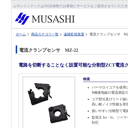
ムサシインテックは365日体制でお客様にサービスをご提供させていただ
ホーム
商品カテゴリ一覧
遠隔監視装置
電流クランプセンサ MZ-
電流クランプセンサ MZ-22
電路を切断することなく設置可能な分割型ZCT電流
特長
パーマロイコアを使用し
B種接地線の電流測定
コア部分及びリード線
高い耐ノイズ性能を実
扱いやすい分轄型で電
監視王 Ior・Io、ソー
対応