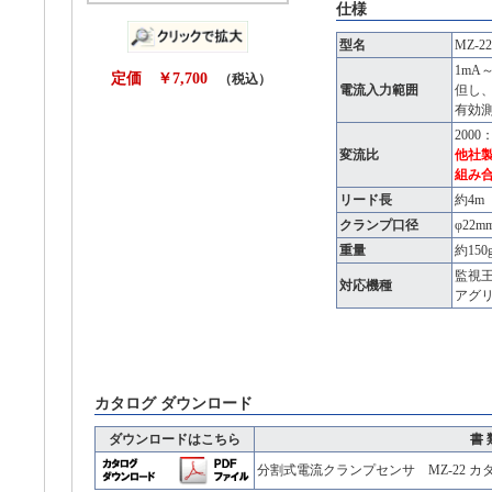
仕様
型名
MZ-22
1mA～
定価 ￥7,700
（税込）
電流入力範囲
但し、
有効
2000
変流比
他社
組み
リード長
約4m
クランプ口径
φ22m
重量
約15
監視王
対応機種
アグリ
カタログ ダウンロード
ダウンロードはこちら
書 
分割式電流クランプセンサ MZ-22 カ