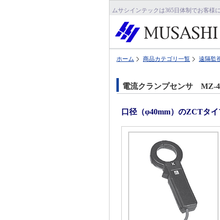
ムサシインテックは365日体制でお客様
ホーム
商品カテゴリ一覧
遠隔監
電流クランプセンサ MZ-4
口径（φ40mm）のZCT