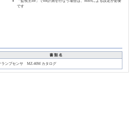
「監視王Ior」でIor計測を行なう場合は、MBSによる設定が必要
です
書 類 名
ランプセンサ MZ-40M カタログ