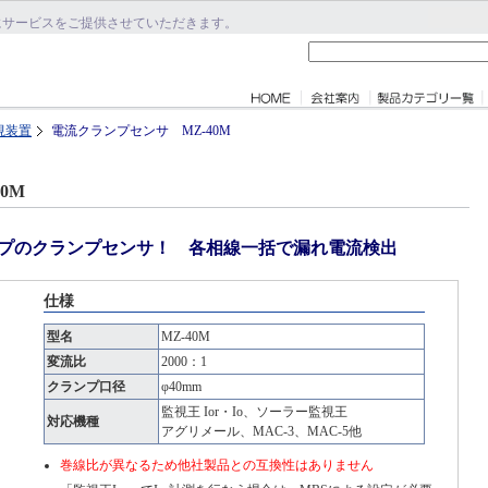
にサービスをご提供させていただきます。
視装置
電流クランプセンサ MZ-40M
0M
タイプのクランプセンサ！ 各相線一括で漏れ電流検出
仕様
型名
MZ-40M
変流比
2000：1
クランプ口径
φ40mm
監視王 Ior・Io、ソーラー監視王
対応機種
アグリメール、MAC-3、MAC-5他
巻線比が異なるため他社製品との互換性はありません