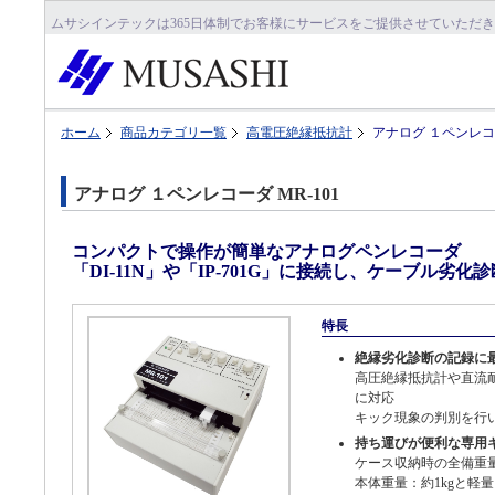
ムサシインテックは365日体制でお客様にサービスをご提供させていただ
ホーム
商品カテゴリ一覧
高電圧絶縁抵抗計
アナログ １ペンレコー
アナログ １ペンレコーダ MR-101
コンパクトで操作が簡単なアナログペンレコーダ
「DI-11N」や「IP-701G」に接続し、ケーブル劣
特長
絶縁劣化診断の記録に
高圧絶縁抵抗計や直流
に対応
キック現象の判別を行
持ち運びが便利な専用
ケース収納時の全備重量
本体重量：約1kgと軽