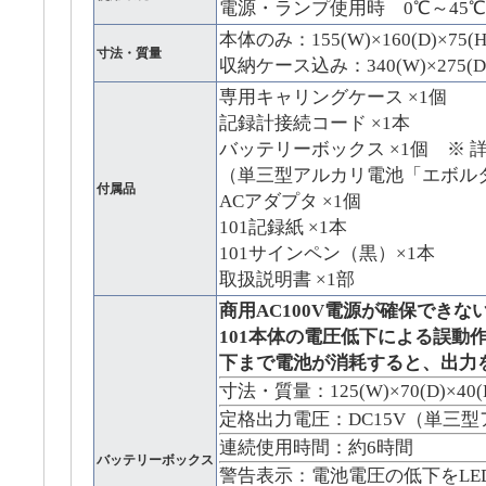
電源・ランプ使用時 0℃～45℃
本体のみ：155(W)×160(D)×75(
寸法・質量
収納ケース込み：340(W)×275(D)×
専用キャリングケース ×1個
記録計接続コード ×1本
バッテリーボックス ×1個 ※ 
（単三型アルカリ電池「エボルタ
付属品
ACアダプタ ×1個
101記録紙 ×1本
101サインペン（黒）×1本
取扱説明書 ×1部
商用AC100V電源が確保できな
101本体の電圧低下による誤動
下まで電池が消耗すると、出力
寸法・質量：125(W)×70(D)×40(
定格出力電圧：DC15V（単三型
連続使用時間：約6時間
バッテリーボックス
警告表示：電池電圧の低下をLE