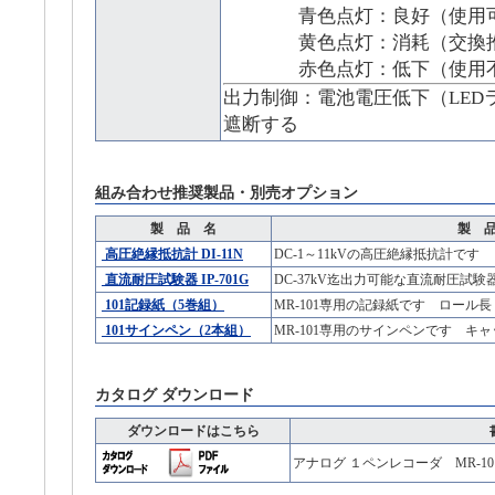
青色点灯：良好（使用
黄色点灯：消耗（交換推
赤色点灯：低下（使用不
出力制御：電池電圧低下（LED
遮断する
組み合わせ推奨製品・別売オプション
製 品 名
製 
高圧絶縁抵抗計 DI-11N
DC-1～11kVの高圧絶縁抵抗計です
直流耐圧試験器 IP-701G
DC-37kV迄出力可能な直流耐圧試験
101記録紙（5巻組）
MR-101専用の記録紙です ロール長：
101サインペン（2本組）
MR-101専用のサインペンです キ
カタログ ダウンロード
ダウンロードはこちら
アナログ １ペンレコーダ MR-10