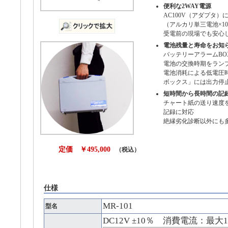
便利な2WAY電源
AC100V（アダプタ
（アルカリ単三電池×1
受電前の現場でも安心
電池残量と寿命をお知
バッテリーアラームB
電池の交換時期をラン
電池消耗による低電圧
ボックス」には出力停
短時間から長時間の記
チャート紙の送り速度を
記録に対応
絶縁劣化診断以外にも
定価 ￥495,000
（税込）
仕様
MR-101
型名
DC12V ±10％ 消費電流：最大1