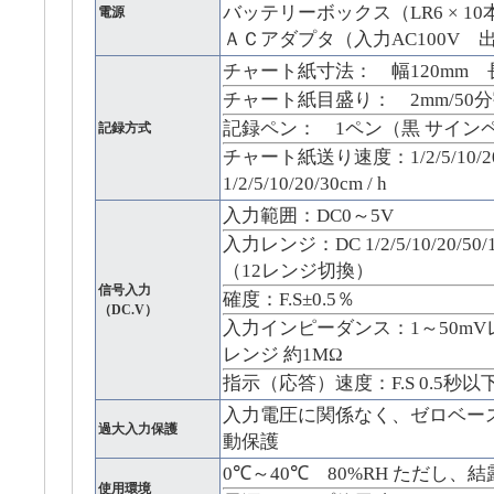
バッテリーボックス（LR6 × 10
電源
ＡＣアダプタ（入力AC100V 出力
チャート紙寸法： 幅120mm 
チャート紙目盛り： 2mm/50分
記録ペン： 1ペン（黒 サイン
記録方式
チャート紙送り速度：1/2/5/10/20/
1/2/5/10/20/30cm / h
入力範囲：DC0～5V
入力レンジ：DC 1/2/5/10/20/50/
（12レンジ切換）
信号入力
確度：F.S±0.5％
（DC.V）
入力インピーダンス：1～50mVレンジ
レンジ 約1MΩ
指示（応答）速度：F.S 0.5秒以
入力電圧に関係なく、ゼロベー
過大入力保護
動保護
0℃～40℃ 80%RH ただし、
使用環境