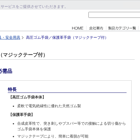
にサービスをご提供させていただきます。
具・安全用具
高圧ゴム手袋／保護革手袋（マジックテープ付）
（マジックテープ付）
必需品
特長
【高圧ゴム手袋本体】
柔軟で電気絶縁性に優れた天然ゴム製
【保護革手袋】
合成皮革性で、突き刺しやブスバー等での接触による切り傷から
ゴム手袋本体を保護
マジックテープにより、簡単に着脱が可能