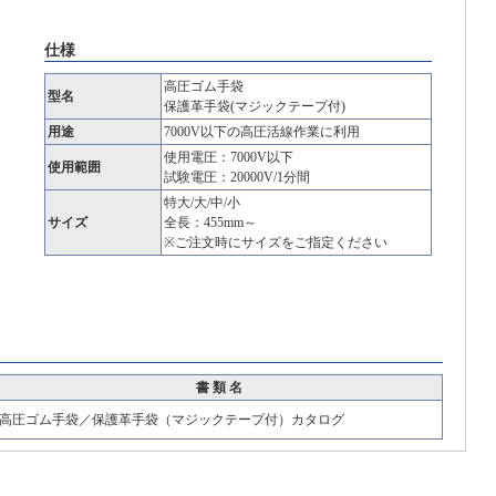
仕様
高圧ゴム手袋
型名
保護革手袋(マジックテープ付)
用途
7000V以下の高圧活線作業に利用
使用電圧：7000V以下
使用範囲
試験電圧：20000V/1分間
特大/大/中/小
サイズ
全長：455mm～
※ご注文時にサイズをご指定ください
書 類 名
高圧ゴム手袋／保護革手袋（マジックテープ付）カタログ