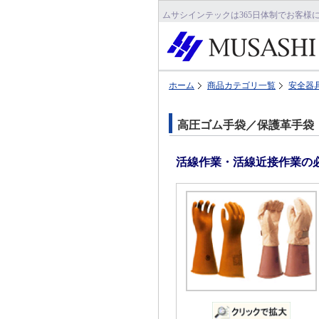
ムサシインテックは365日体制でお客様
ホーム
商品カテゴリ一覧
安全器
高圧ゴム手袋／保護革手袋
活線作業・活線近接作業の