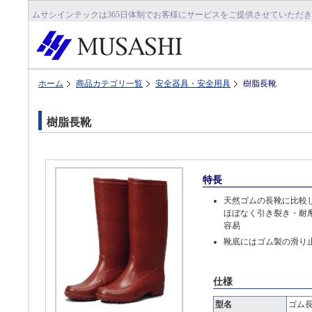
ムサシインテックは365日体制でお客様にサービスをご提供させていただ
ホーム
商品カテゴリ一覧
安全器具・安全用具
樹脂長靴
樹脂長靴
特長
天然ゴムの長靴に比較
ほぼなく引き裂き・耐
容易
靴底にはゴム製の滑り
仕様
型名
ゴム