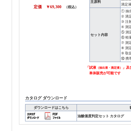
主原料
滴定
定価 ￥69,300
（税込）
① 抽出
② 滴定
③ 注
④ 測
⑤ 測
セット内容
⑥ 軽
⑦ 測
⑧ 測
⑨ 取
⑩ 携
「試液
」及
（抽出液・滴定液）
単体販売が可能です
カタログ ダウンロード
ダウンロードはこちら
油酸価度判定セット カタログ