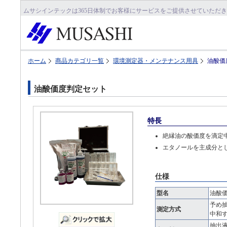
ムサシインテックは365日体制でお客様にサービスをご提供させていただ
ホーム
商品カテゴリ一覧
環境測定器・メンテナンス用具
油酸価
油酸価度判定セット
特長
絶縁油の酸価度を滴定
エタノールを主成分と
仕様
型名
油酸
予め
測定方式
中和
抽出