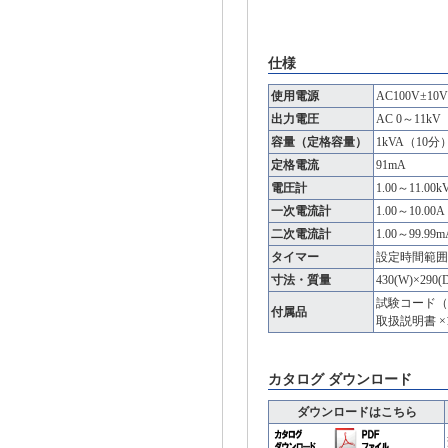
仕様
使用電源
AC100V±10V
出力電圧
AC 0～11kV
容量（定格容量）
1kVA（10
定格電流
91mA
電圧計
1.00～11.0
一次電流計
1.00～10.0
二次電流計
1.00～99.9
タイマー
設定時間範囲：
寸法・質量
430(W)×290
試験コード（
付属品
取扱説明書 ×
カタログ ダウンロード
ダウンロードはこちら