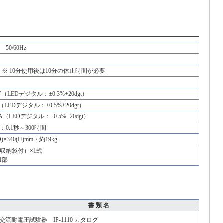
 50/60Hz
分）※ 10分使用後は10分の休止時間が必要
0kV（LEDデジタル：±0.3%+20dgt）
0A（LEDデジタル：±0.5%+20dgt）
9mA（LEDデジタル：±0.5%+20dgt）
0.1秒～300時間
(D)×340(H)mm・約19kg
収納袋付）×1式
1部
書 類 名
交流耐電圧試験器 IP-1110 カタログ