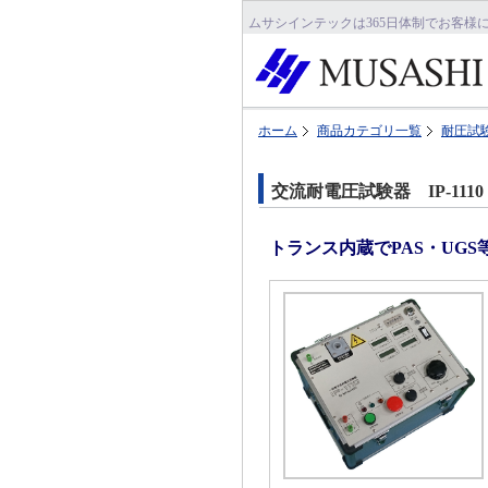
ムサシインテックは365日体制でお客様
ホーム
商品カテゴリ一覧
耐圧試
交流耐電圧試験器 IP-1110
トランス内蔵でPAS・UG