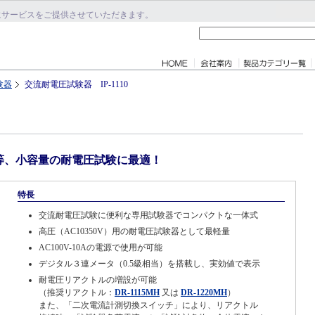
にサービスをご提供させていただきます。
験器
交流耐電圧試験器 IP-1110
S等、小容量の耐電圧試験に最適！
特長
交流耐電圧試験に便利な専用試験器でコンパクトな一体式
高圧（AC10350V）用の耐電圧試験器として最軽量
AC100V-10Aの電源で使用が可能
デジタル３連メータ（0.5級相当）を搭載し、実効値で表示
耐電圧リアクトルの増設が可能
（推奨リアクトル：
DR-1115MH
又は
DR-1220MH
）
また、「二次電流計測切換スイッチ」により、リアクトル