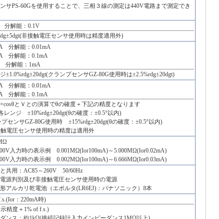
ンサPS-60Gを使用することで、三相３線の測定は440V電路まで測定でき
0V 分解能：0.1V
%rdg±5dgt(非接触電圧センサ使用時は精度適用外)
0mA 分解能：0.01mA
0mA 分解能：0.1mA
mA 分解能：1mA
.0%rdg±20dgt(クランプセンサGZ-80G使用時は±2.5%rdg±20dgt)
0mA 分解能：0.01mA
0mA 分解能：0.1mA
Io×cosθとＶとの演算でθの確度＋下記の精度となります
0mA各レンジ ±10%rdg±20dgt(θの確度：±0.5°以内)
GZ-80G使用時 ±15%rdg±20dgt(θの確度：±0.5°以内)
圧センサ使用時の精度は適用外
9MΩ
V入力時の表示例 0.001MΩ(Ior100mA)～5.000MΩ(Ior0.02mA)
V入力時の表示例 0.002MΩ(Ior100mA)～6.666MΩ(Ior0.03mA)
用：AC85～260V 50/60Hz
電源判別及び非接触電圧センサ使用時の電源
カリ乾電池（エボルタ(LR6EJ)：パナソニック）8本
f.s.(Ior：220mA時)
精度＋1% of f.s.)
ダンス：約1kΩ(接続記録計入力インピーダンス1MΩ以上)