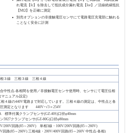
れ電流【Ic】を除去して抵抗成分漏れ電流【Ior】／活線絶縁抵抗
【MΩ】を正確に測定
別売オプションの非接触電圧センサにて電路電圧充電部に触れる
ことなく安全に計測
単相３線 三相３線 三相４線
合中性点-各相間を使用／非接触電圧センサ使用時、センサにて電圧位相
はマニュアル設定)
は、三相４線の440V電路まで対応しています。三相４線の測定は、中性点と各
圧測定となります 440V÷√3＝254V
mA 標準付属クランプセンサ(GZ-40S)口径φ40mm
5927クランプセンサ(GZ-80G)口径φ80mm
/200V回路(85～260V) 単相3線・100V/200V回路(85～260V)
V回路(85～260V) 三相4線・200V/400V回路(85～260V 中性点-各相)