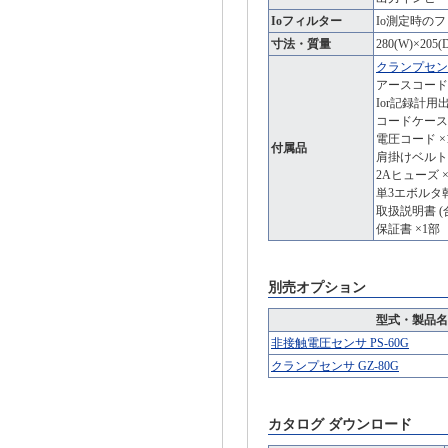
Ioフィルター
Io測定時のフ
寸法・質量
280(W)×205
クランプセンサ G
アースコード 
Ior記録計用
コードケース 
電圧コード ×
付属品
肩掛けベルト 
2Aヒューズ 
単3エボルタ乾
取扱説明書 (合
保証書 ×1部
別売オプション
型式・製品名
非接触電圧センサ PS-60G
クランプセンサ GZ-80G
カタログ ダウンロード