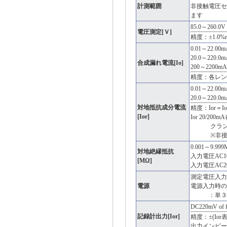
計測範囲
非接触電圧セ
ます
85.0～260.
電圧測定[Ｖ]
精度：±1.0
0.01～22.0
20.0～220.
合成漏れ電流[Io]
200～2200
精度：各レンジ±1
0.01～22.0
20.0～220.
対地抵抗成分電流
精度：Ior＝
[Ior]
Ior 20/20
クランプセンサ
※非接触電
0.001～9.99
対地絶縁抵抗
入力電圧AC100
[MΩ]
入力電圧AC200
測定電圧入力と共
電源
電源入力時の
：単３形アル
DC220mV of 
記録計出力[Ior]
精度：±(Ior表示
出力インピー