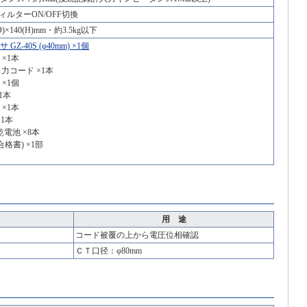
ィルターON/OFF切換
(D)×140(H)mm・約3.5kg以下
Z-40S (φ40mm) ×1個
×1本
出力コード ×1本
×1個
1本
×1本
×1本
電池 ×8本
格書) ×1部
用 途
コード被覆の上から電圧位相確認
ＣＴ口径：φ80mm