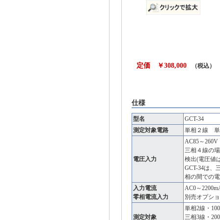
定価 ￥308,000
（税込）
仕様
型名
GCT-34
測定対象電路
単相２線 
AC85～260V
三相４線の場
電圧入力
検出(電圧値
GCT-34
相の間での電
入力電流
AC0～2200
零相電流入力
別売オプション
単相2線・100V
測定対象
三相3線・200