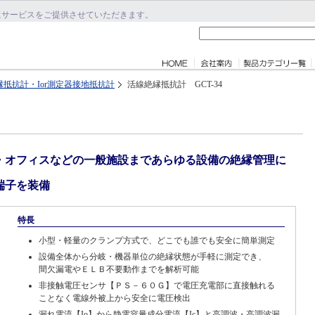
にサービスをご提供させていただきます。
縁抵抗計・Ior測定器接地抵抗計
活線絶縁抵抗計 GCT-34
・オフィスなどの一般施設まであらゆる設備の絶縁管理に
端子を装備
特長
小型・軽量のクランプ方式で、どこでも誰でも安全に簡単測定
設備全体から分岐・機器単位の絶縁状態が手軽に測定でき、
間欠漏電やＥＬＢ不要動作までを解析可能
非接触電圧センサ【ＰＳ－６０Ｇ】で電圧充電部に直接触れる
ことなく電線外被上から安全に電圧検出
漏れ電流【Io】から静電容量成分電流【Ic】と高調波・高調波漏