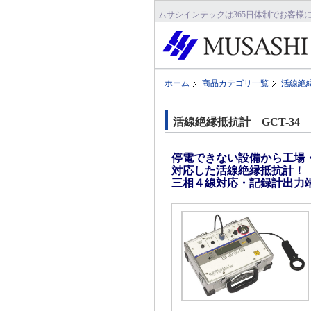
ムサシインテックは365日体制でお客様
ホーム
商品カテゴリ一覧
活線絶
活線絶縁抵抗計 GCT-34
停電できない設備から工場
対応した活線絶縁抵抗計！
三相４線対応・記録計出力