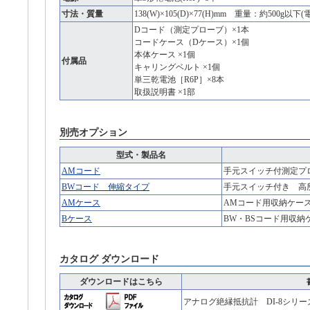
寸法・質量
138(W)×105(D)×77(H)mm 重量：約500g以
Dコード（測定プローブ）×1本
コードケース（Dケース）×1個
本体ケース ×1個
付属品
キャリングベルト ×1個
単三乾電池［R6P］×8本
取扱説明書 ×1部
別売オプション
型式・製品名
AMコード
手元スイッチ付測定プ
BWコード 伸縮タイプ
手元スイッチ付き 高
AMケース
AMコード用収納ケー
Bケース
BW・BSコード用収納
カタログ ダウンロード
ダウンロードはこちら
アナログ絶縁抵抗計 DI-8シリー