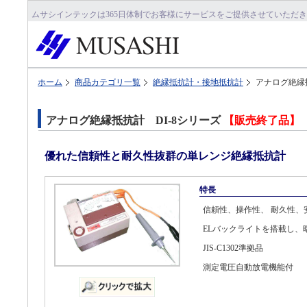
ムサシインテックは365日体制でお客様にサービスをご提供させていただ
ホーム
商品カテゴリ一覧
絶縁抵抗計・接地抵抗計
アナログ絶縁抵
アナログ絶縁抵抗計 DI-8シリーズ
【販売終了品】
優れた信頼性と耐久性抜群の単レンジ絶縁抵抗計
特長
信頼性、操作性、 耐久性、
ELバックライトを搭載し、
JIS-C1302準拠品
測定電圧自動放電機能付