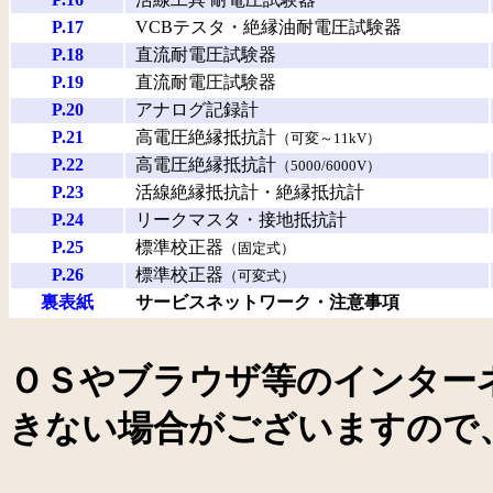
P.17
VCBテスタ・絶縁油耐電圧試験器
P.18
直流耐電圧試験器
P.19
直流耐電圧試験器
P.20
アナログ記録計
P.21
高電圧絶縁抵抗計
（可変～11kV）
P.22
高電圧絶縁抵抗計
（5000/6000V）
P.23
活線絶縁抵抗計・絶縁抵抗計
P.24
リークマスタ・接地抵抗計
P.25
標準校正器
（固定式）
P.26
標準校正器
（可変式）
裏表紙
サービスネットワーク・注意事項
ＯＳやブラウザ等のインター
きない場合がございますので