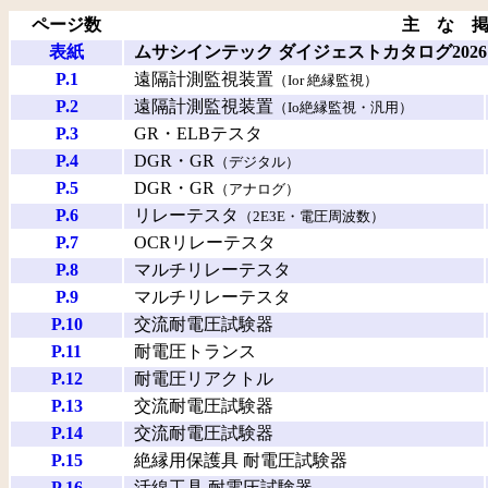
ページ数
主 な 
表紙
ムサシインテック ダイジェストカタログ2026
P.1
遠隔計測監視装置
（Ior 絶縁監視）
P.2
遠隔計測監視装置
（Io絶縁監視・汎用）
P.3
GR・ELBテスタ
P.4
DGR・GR
（デジタル）
P.5
DGR・GR
（アナログ）
P.6
リレーテスタ
（2E3E・電圧周波数）
P.7
OCRリレーテスタ
P.8
マルチリレーテスタ
P.9
マルチリレーテスタ
P.10
交流耐電圧試験器
P.11
耐電圧トランス
P.12
耐電圧リアクトル
P.13
交流耐電圧試験器
P.14
交流耐電圧試験器
P.15
絶縁用保護具 耐電圧試験器
P.16
活線工具 耐電圧試験器