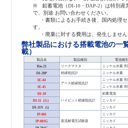
※ 鉛蓄電池（DI-10・DAP-2）は特
で、別途 お問い合わせください。
・書類によるお手続き後、国内処理セ
す。
・廃棄に対する費用は、発生しません
弊社製品における搭載電池の一
載）
製品名
製品種別
電池種
リークマスタ
ニッケル水素 市
Rio-21
絶縁抵抗計
ニッケル水素
DI-28P
ニッケル水素 市
IE-44
アース絶縁抵抗計
ニッケル水素 市
IE-45
鉛蓄電池
DI-10
ハイビット絶縁抵抗計
ニッカド
DI-11（G）
ニッカド
DI-11N（i）
ニッカド
IP-601
直流耐電圧試験器
ニッカド
IP-601G
ニッカド