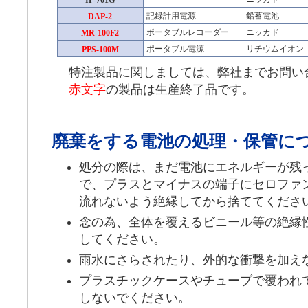
IP-701G
記録計用電源
鉛蓄電池
DAP-2
ポータブルレコーダー
ニッカド
MR-100F2
ポータブル電源
リチウムイオン
PPS-100M
特注製品に関しましては、弊社までお
赤文字
の製品は生産終了品です。
廃棄をする電池の処理・保管に
処分の際は、まだ電池にエネルギーが残
で、プラスとマイナスの端子にセロファ
流れないよう絶縁してから捨ててくださ
念の為、全体を覆えるビニール等の絶縁
してください。
雨水にさらされたり、外的な衝撃を加え
プラスチックケースやチューブで覆われ
しないでください。