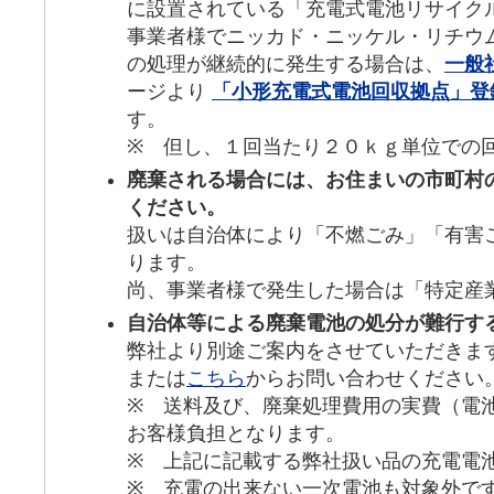
に設置されている「充電式電池リサイクル
事業者様でニッカド・ニッケル・リチウ
の処理が継続的に発生する場合は、
一般
ージより
「小形充電式電池回収拠点」登
す。
※ 但し、１回当たり２０ｋｇ単位での
廃棄される場合には、お住まいの市町村
ください。
扱いは自治体により「不燃ごみ」「有害
ります。
尚、事業者様で発生した場合は「特定産
自治体等による廃棄電池の処分が難行す
弊社より別途ご案内をさせていただきま
または
こちら
からお問い合わせください
※ 送料及び、廃棄処理費用の実費（電
お客様負担となります。
※ 上記に記載する弊社扱い品の充電電
※ 充電の出来ない一次電池も対象外で